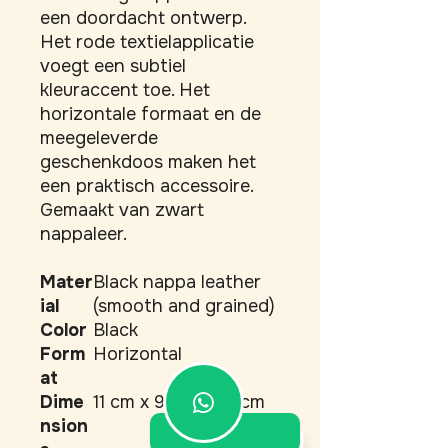
een doordacht ontwerp. 
Het rode textielapplicatie 
voegt een subtiel 
kleuraccent toe. Het 
horizontale formaat en de 
meegeleverde 
geschenkdoos maken het 
een praktisch accessoire. 
Gemaakt van zwart 
nappaleer.
Mater
Black nappa leather
ial
(smooth and grained)
Color
Black
Form
Horizontal
at
Dime
11 cm x 9 cm x 1.5 cm
nsion
5.0