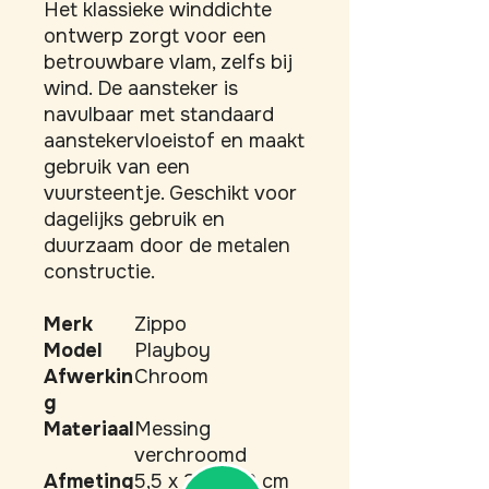
Het klassieke winddichte 
ontwerp zorgt voor een 
betrouwbare vlam, zelfs bij 
wind. De aansteker is 
navulbaar met standaard 
aanstekervloeistof en maakt 
gebruik van een 
vuursteentje. Geschikt voor 
dagelijks gebruik en 
duurzaam door de metalen 
constructie.
Merk
Zippo
Model
Playboy
Afwerkin
Chroom
g
Materiaal
Messing
verchroomd
Afmeting
5,5 x 3,5 x 1,2 cm