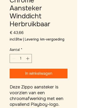
Chrome
Aansteker
Winddicht
Herbruikbaar
Prijs
€ 43,66
incl.Btw
|
Levering: km-vergoeding
Aantal
*
In winkelwagen
Deze Zippo aansteker is 
voorzien van een 
chroomafwerking met een 
opvallend Playboy-logo. 