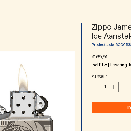
Zippo Jame
Ice Aanste
Productcode: 600053
Prijs
€ 69,91
incl.Btw
|
Levering:
Aantal
*
I