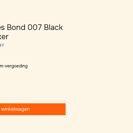
s Bond 007 Black
ker
97
 km-vergoeding
n winkelwagen