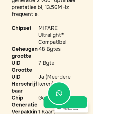
generatie 2 voor optimale 
prestaties bij 13.56MHz 
frequentie.
Chipset
MIFARE
Ultralight®
Compatibel
Geheugen
48 Bytes
grootte
UID
7 Byte
Grootte
UID
Ja (Meerdere
Herschrijf
keren)
baar
Chip
Gen 2
Generatie
5.0
26 Reviews
Verpakkin
1 Kaart
Akino Dupont
g
(Translated by
Frequenti
13.56MHz (HF)
Google) Top service!
Very good