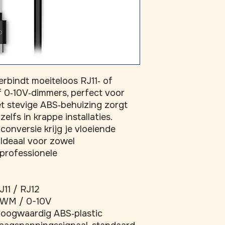
bindt moeiteloos RJ11‑ of 
0‑10V‑dimmers, perfect voor 
 stevige ABS‑behuizing zorgt 
lfs in krappe installaties. 
conversie krijg je vloeiende 
Ideaal voor zowel 
professionele 
J11 / RJ12
WM / 0-10V
oogwaardig ABS‑plastic