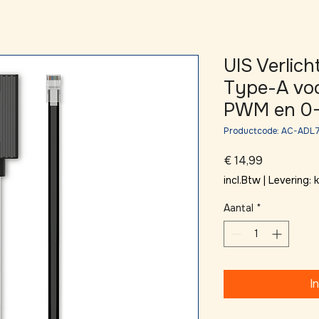
UIS Verlic
Type-A voo
PWM en 0-
Productcode: AC-ADL
Prijs
€ 14,99
incl.Btw
|
Levering:
Aantal
*
I