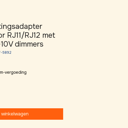
htingsadapter
r RJ11/RJ12 met
10V dimmers
7-5892
 km-vergoeding
n winkelwagen