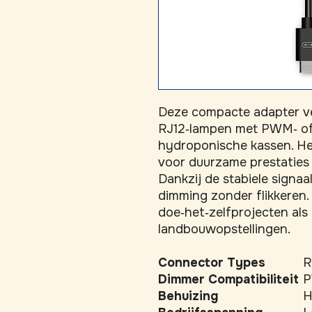
Deze compacte adapter ver
RJ12‑lampen met PWM‑ of 
hydroponische kassen. Het
voor duurzame prestaties ze
Dankzij de stabiele signaal
dimming zonder flikkeren. 
doe‑het‑zelfprojecten als 
landbouwopstellingen.
Connector Types
R
Dimmer Compatibiliteit
P
Behuizing
H