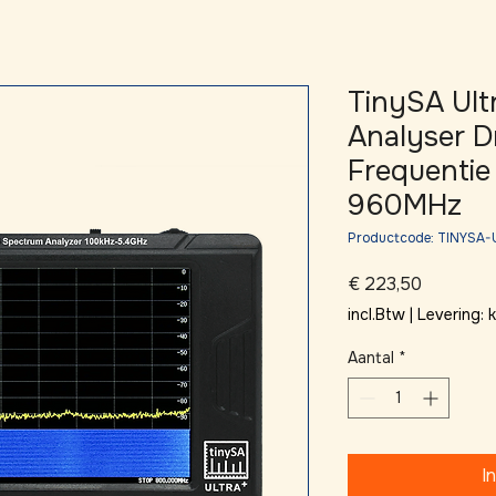
TinySA Ult
Analyser D
Frequentie
960MHz
Productcode: TINYS
Prijs
€ 223,50
incl.Btw
|
Levering:
Aantal
*
I