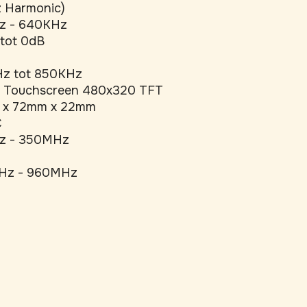
 Harmonic)
z - 640KHz
 tot 0dB
z tot 850KHz
h Touchscreen 480x320 TFT
 x 72mm x 22mm
C
z - 350MHz
Hz - 960MHz