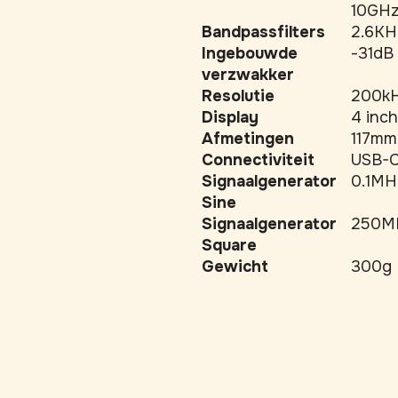
10GHz
Bandpassfilters
2.6KH
Ingebouwde
-31dB
verzwakker
Resolutie
200kH
Display
4 inc
Afmetingen
117mm
Connectiviteit
USB-
Signaalgenerator
0.1MH
Sine
Signaalgenerator
250M
Square
Gewicht
300g