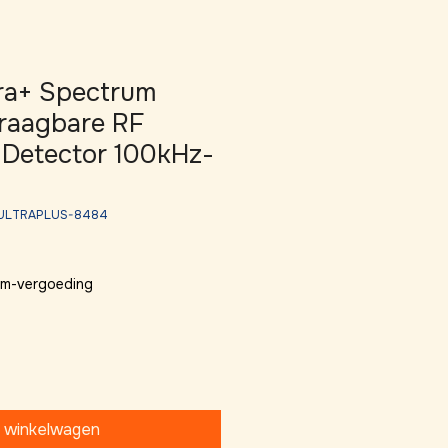
ra+ Spectrum
raagbare RF
 Detector 100kHz-
A-ULTRAPLUS-8484
 km-vergoeding
n winkelwagen