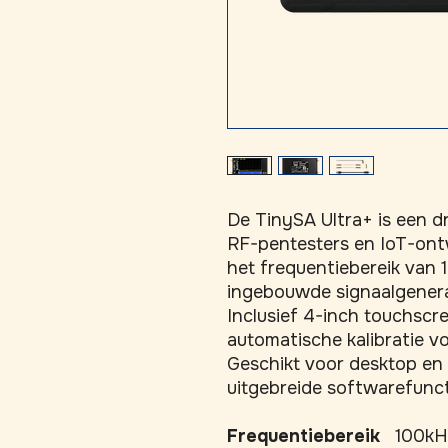
De TinySA Ultra+ is een d
RF-pentesters en IoT-ontw
het frequentiebereik van
ingebouwde signaalgenerat
Inclusief 4-inch touchscre
automatische kalibratie v
Geschikt voor desktop en 
uitgebreide softwarefuncti
Frequentiebereik
100kH