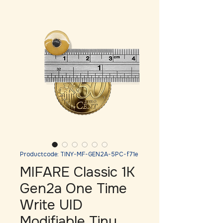
Productcode: TINY-MF-GEN2A-5PC-f71e
MIFARE Classic 1K
Gen2a One Time
Write UID
Modifiable Tiny