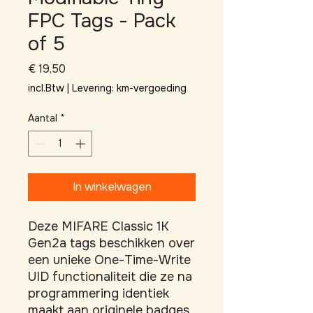
FPC Tags - Pack
of 5
Prijs
€ 19,50
incl.Btw
|
Levering: km-vergoeding
Aantal
*
In winkelwagen
Deze MIFARE Classic 1K 
Gen2a tags beschikken over 
een unieke One-Time-Write 
UID functionaliteit die ze na 
programmering identiek 
maakt aan originele badges 