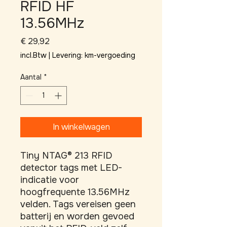
RFID HF
13.56MHz
Prijs
€ 29,92
incl.Btw
|
Levering: km-vergoeding
Aantal
*
In winkelwagen
Tiny NTAG® 213 RFID 
detector tags met LED-
indicatie voor 
hoogfrequente 13.56MHz 
velden. Tags vereisen geen 
batterij en worden gevoed 