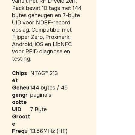
vanuit het RFID-veld zelf. 
Pack bevat 10 tags met 144 
bytes geheugen en 7-byte 
UID voor NDEF-record 
opslag. Compatibel met 
Flipper Zero, Proxmark, 
Android, iOS en LibNFC 
voor RFID diagnose en 
testing.
Chips
NTAG® 213
et
Geheu
144 bytes / 45
gengr
pagina's
ootte
UID
7 Byte
Groott
e
Frequ
13.56MHz (HF)