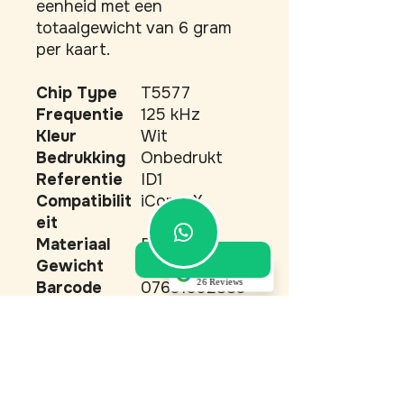
eenheid met een 
totaalgewicht van 6 gram 
per kaart.
Chip Type
T5577
Frequentie
125 kHz
Kleur
Wit
Bedrukking
Onbedrukt
Referentie
ID1
Compatibilit
iCopy-X
eit
Materiaal
PVC
Gewicht
6 gram
5.0
26 Reviews
Barcode
07651052385
Akino Dupont
73
(Translated by
Product
RFID Tag
Google) Top service!
Very good
Type
communication,
professional
maintenance, and
everything perfectly