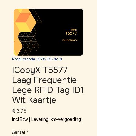
Productcode: ICPX-ID1-4c14
ICopyX T5577
Laag Frequentie
Lege RFID Tag ID1
Wit Kaartje
Prijs
€ 3,75
incl.Btw
|
Levering: km-vergoeding
Aantal
*