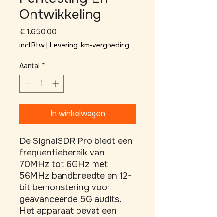
Ontwikkeling
Prijs
€ 1.650,00
incl.Btw
|
Levering: km-vergoeding
Aantal
*
In winkelwagen
De SignalSDR Pro biedt een 
frequentiebereik van 
70MHz tot 6GHz met 
56MHz bandbreedte en 12-
bit bemonstering voor 
geavanceerde 5G audits. 
Het apparaat bevat een 