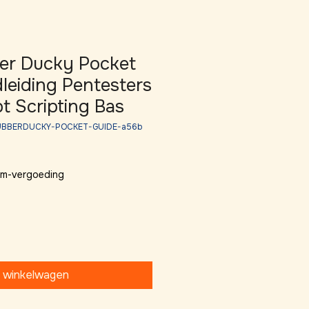
er Ducky Pocket
leiding Pentesters
t Scripting Bas
RUBBERDUCKY-POCKET-GUIDE-a56b
 km-vergoeding
n winkelwagen