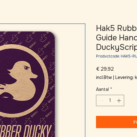
Hak5 Rubb
Guide Hand
DuckyScrip
Productcode: HAK5-
Prijs
€ 29,92
incl.Btw
|
Levering:
Aantal
*
I