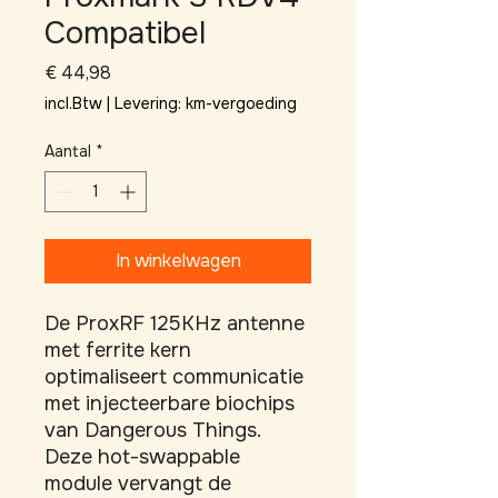
Compatibel
Prijs
€ 44,98
incl.Btw
|
Levering: km-vergoeding
Aantal
*
In winkelwagen
De ProxRF 125KHz antenne 
met ferrite kern 
optimaliseert communicatie 
met injecteerbare biochips 
van Dangerous Things. 
Deze hot-swappable 
module vervangt de 