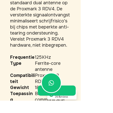
standaard dual antenne op 
de Proxmark 3 RDV4. De 
versterkte signaalontvangst 
minimaliseert schrijfrisico's 
bij chips met beperkte anti-
tearing ondersteuning. 
Vereist Proxmark 3 RDV4 
hardware, niet inbegrepen.
Frequentie
125KHz
Type
Ferrite-core
antenne
Compatibili
Proxmark 3
teit
RDV4
Gewicht
18 gram
Toepassin
Biochip
5.0
26 Reviews
g
communicatie
Akino Dupont
Oorsprong
Europa
(Translated by
Installatie
Hot-swappable
Google) Top service!