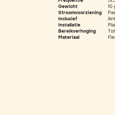
Frequentie
13
Gewicht
10
Stroomvoorziening
Pas
Inclusief
Ant
Installatie
Pla
Bereikverhoging
Tot
Materiaal
Fle