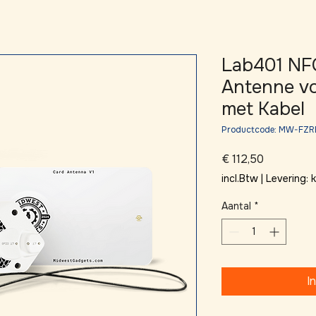
Lab401 NFC
Antenne vo
met Kabel
Productcode: MW-FZR
Prijs
€ 112,50
incl.Btw
|
Levering:
Aantal
*
I