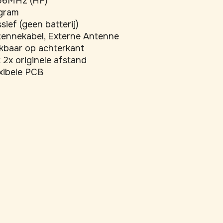
.56MHz (HF)
 gram
sief (geen batterij)
ennekabel, Externe Antenne
kbaar op achterkant
 2x originele afstand
xibele PCB