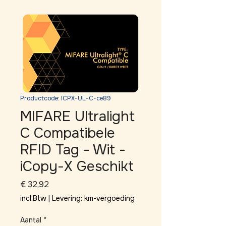
Productcode: ICPX-UL-C-ce89
MIFARE Ultralight
C Compatibele
RFID Tag - Wit -
iCopy-X Geschikt
Prijs
€ 32,92
incl.Btw
|
Levering: km-vergoeding
Aantal
*