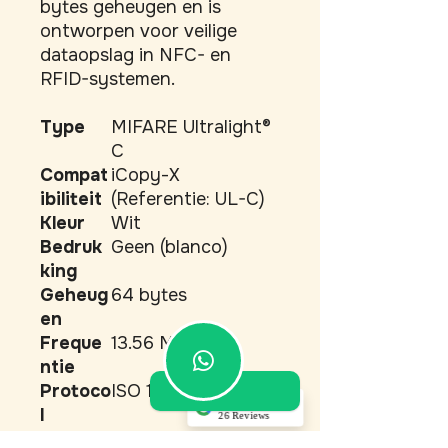
bytes geheugen en is 
ontworpen voor veilige 
dataopslag in NFC- en 
RFID-systemen.
Type
MIFARE Ultralight®
C
Compat
iCopy-X
ibiliteit
(Referentie: UL-C)
Kleur
Wit
Bedruk
Geen (blanco)
king
Geheug
64 bytes
en
Freque
13.56 MHz
ntie
Protoco
ISO 14443A
5.0
l
26 Reviews
Materia
PVC
Akino Dupont