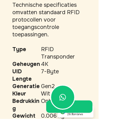
Technische specificaties 
omvatten standaard RFID 
protocollen voor 
toegangscontrole 
toepassingen.
Type
RFID
Transponder
Geheugen
4K
UID
7-Byte
Lengte
Generatie
Gen2
Kleur
Wit
Bedrukkin
Onbedrukt
g
5.0
26 Reviews
Gewicht
0.006 kg
Akino Dupont
Merk
ICopyX
(Translated by
Referenti
M4-7b
Google) Top service!
Very good