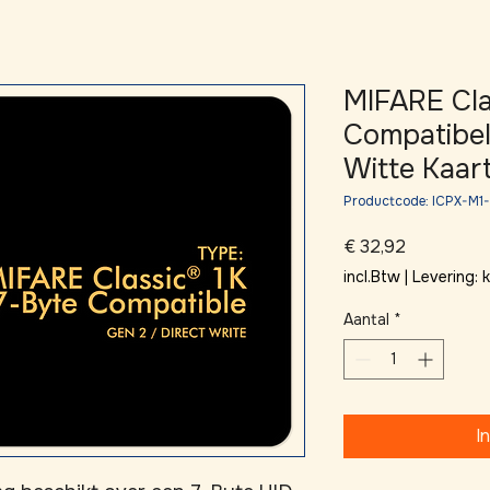
MIFARE Cla
Compatibe
Witte Kaar
Productcode: ICPX-M
Prijs
€ 32,92
incl.Btw
|
Levering:
Aantal
*
I