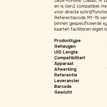
Deze MIFARE Classic 1K ta
en is Gen2 compatibel. He
voor directe schrijffuncti
Referentiecode M1-7b verz
binnen gespecificeerde sy
kaarten faciliteren eigen 
Producttype
Geheugen
UID Lengte
Compatibiliteit
Apparaat
Afwerking
Referentie
Leverancier
Barcode
Gewicht