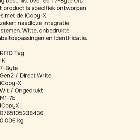
g beschikt over een 7-Byte UID 
t product is specifiek ontworpen 
es met de iCopy-X. 
ekert naadloze integratie 
stemen. Witte, onbedrukte 
labeltoepassingen en identificatie.
RFID Tag
1K
7-Byte
Gen2 / Direct Write
iCopy-X
Wit / Ongedrukt
M1-7b
ICopyX
0765105238436
0.006 kg