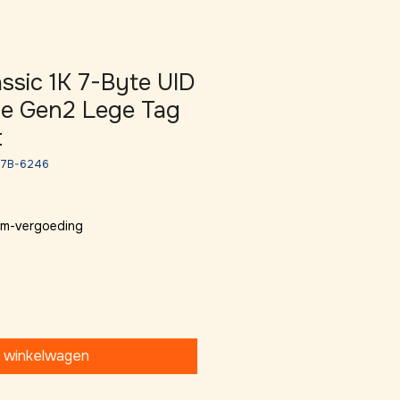
ssic 1K 7-Byte UID
le Gen2 Lege Tag
t
1-7B-6246
 km-vergoeding
n winkelwagen