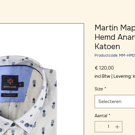
Martin Ma
Hemd Anan
Katoen
Productcode: MM-HM
Prijs
€ 120,00
incl.Btw
|
Levering:
Size
*
Selecteren
Aantal
*