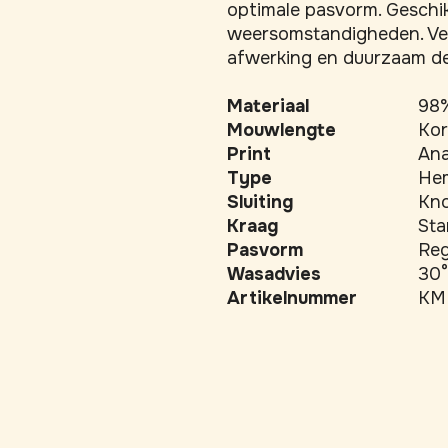
optimale pasvorm. Geschik
weersomstandigheden. Ver
afwerking en duurzaam de
Materiaal
98%
Mouwlengte
Ko
Print
An
Type
He
Sluiting
Kn
Kraag
Sta
Pasvorm
Reg
Wasadvies
30°
Artikelnummer
KM