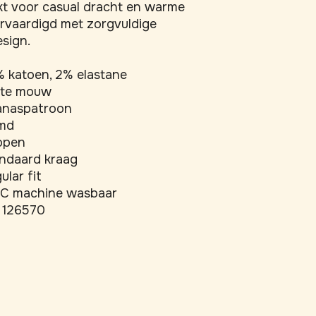
t voor casual dracht en warme 
vaardigd met zorgvuldige 
sign.
 katoen, 2% elastane
rte mouw
anaspatroon
md
open
ndaard kraag
ular fit
C machine wasbaar
 126570