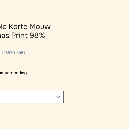
ple Korte Mouw
as Print 98%
D-126570-a857
 km-vergoeding