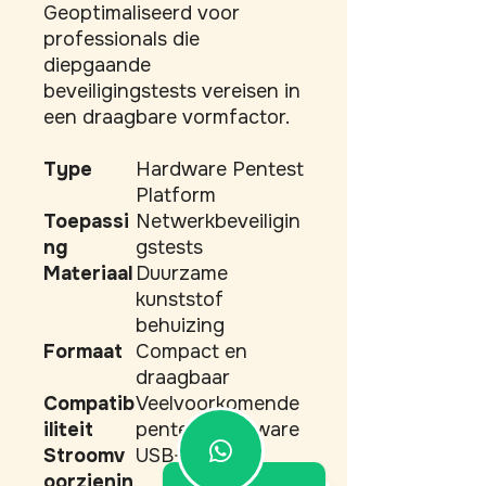
Geoptimaliseerd voor 
professionals die 
diepgaande 
beveiligingstests vereisen in 
een draagbare vormfactor.
Type
Hardware Pentest
Platform
Toepassi
Netwerkbeveiligin
ng
gstests
Materiaal
Duurzame
kunststof
behuizing
Formaat
Compact en
draagbaar
Compatib
Veelvoorkomende
iliteit
pentest-software
Stroomv
USB-C
oorzienin