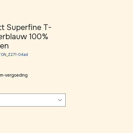
tt Superfine T-
kerblauw 100%
ren
5TON_Z271-04ad
 km-vergoeding