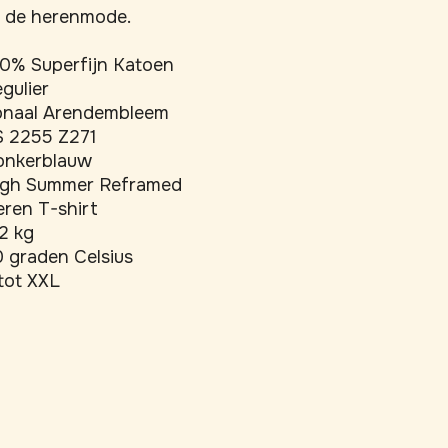
n de herenmode.
0% Superfijn Katoen
gulier
onaal Arendembleem
S 2255 Z271
onkerblauw
igh Summer Reframed
ren T-shirt
2 kg
 graden Celsius
tot XXL