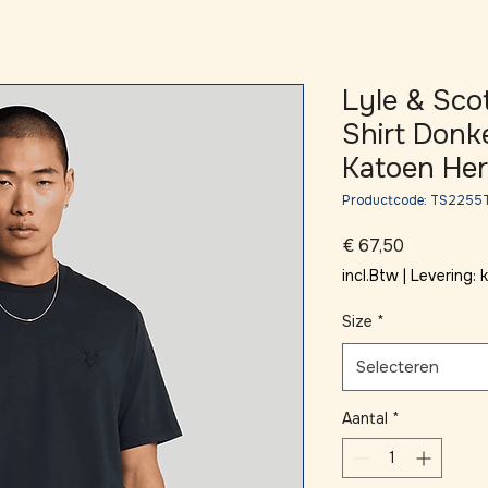
Lyle & Sco
Shirt Don
Katoen He
Productcode: TS225
Prijs
€ 67,50
incl.Btw
|
Levering:
Size
*
Selecteren
Aantal
*