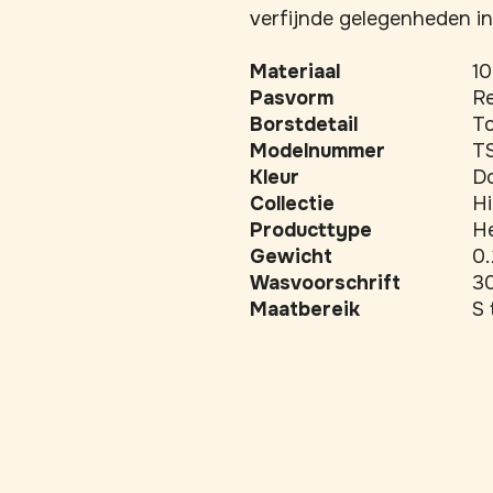
verfijnde gelegenheden i
Materiaal
10
Pasvorm
Re
Borstdetail
T
Modelnummer
T
Kleur
D
Collectie
H
Producttype
He
Gewicht
0.
Wasvoorschrift
30
Maatbereik
S 