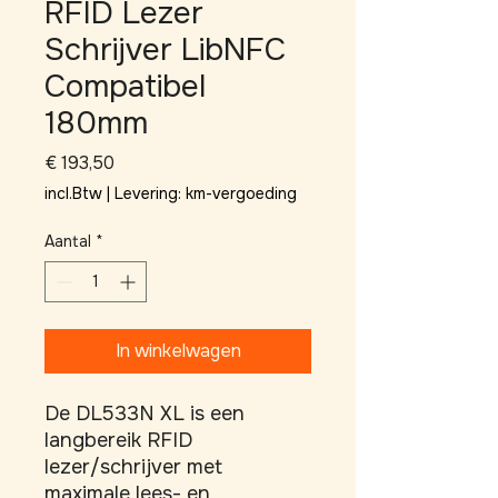
RFID Lezer
Schrijver LibNFC
Compatibel
180mm
Prijs
€ 193,50
incl.Btw
|
Levering: km-vergoeding
Aantal
*
In winkelwagen
De DL533N XL is een 
langbereik RFID 
lezer/schrijver met 
maximale lees- en 