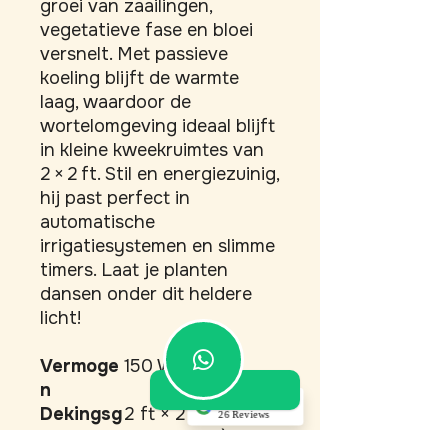
groei van zaailingen, 
vegetatieve fase en bloei 
versnelt. Met passieve 
koeling blijft de warmte 
laag, waardoor de 
wortelomgeving ideaal blijft 
in kleine kweekruimtes van 
2 × 2 ft. Stil en energiezuinig, 
hij past perfect in 
automatische 
irrigatiesystemen en slimme 
timers. Laat je planten 
dansen onder dit heldere 
licht!
Vermoge
150 W
n
5.0
Dekingsg
2 ft × 2 ft (≈ 60
26 Reviews
ebied
cm × 60 cm)
Akino Dupont