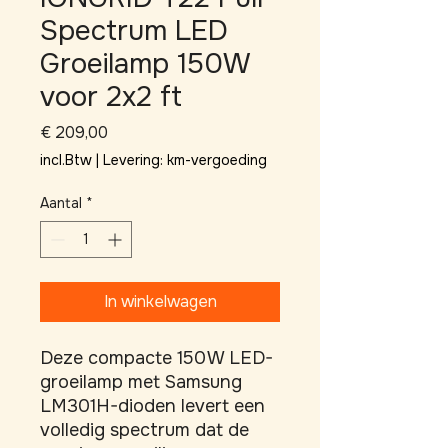
Spectrum LED
Groeilamp 150W
voor 2x2 ft
Prijs
€ 209,00
incl.Btw
|
Levering: km-vergoeding
Aantal
*
In winkelwagen
Deze compacte 150 W LED-
groeilamp met Samsung 
LM301H-dioden levert een 
volledig spectrum dat de 