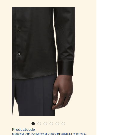
Productcode:
888#47#124140#47382#DANEEL#1000-