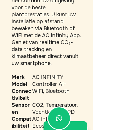
het continu uw omgeving 
voor de beste 
plantprestaties. U kunt uw 
installatie op afstand 
bewaken via Bluetooth of 
WiFi met de AC Infinity App. 
Geniet van realtime CO₂-
data tracking en 
klimaatbeheer direct vanuit 
uw smartphone.
Merk
AC INFINITY
Model
Controller AI+
Connec
WiFi, Bluetooth
tiviteit
Sensor
CO2, Temperatuur,
en
Vochtigheid, VPD
Compat
AC Infinity UIS
ibiliteit
Ecosystem