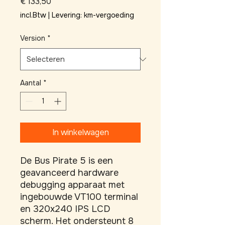
Prijs
€ 133,50
incl.Btw
|
Levering: km-vergoeding
Version
*
Aantal
*
In winkelwagen
De Bus Pirate 5 is een 
geavanceerd hardware 
debugging apparaat met 
ingebouwde VT100 terminal 
en 320x240 IPS LCD 
scherm. Het ondersteunt 8 