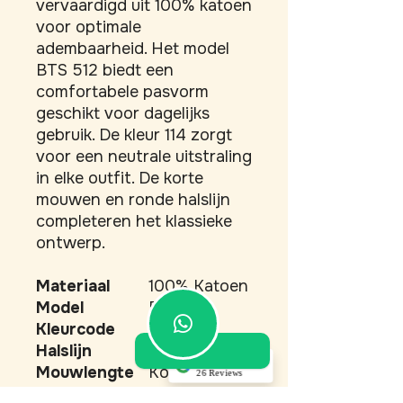
vervaardigd uit 100% katoen 
voor optimale 
adembaarheid. Het model 
BTS 512 biedt een 
comfortabele pasvorm 
geschikt voor dagelijks 
gebruik. De kleur 114 zorgt 
voor een neutrale uitstraling 
in elke outfit. De korte 
mouwen en ronde halslijn 
completeren het klassieke 
ontwerp.
Materiaal
100% Katoen
Model
BTS 512
Kleurcode
114
Halslijn
Rond
5.0
Mouwlengte
Korte
26 Reviews
mouwen
Akino Dupont