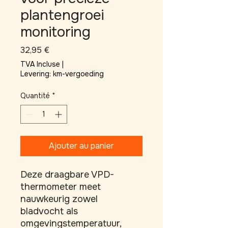
plantengroei
monitoring
Prix
32,95 €
TVA Incluse
|
Levering: km-vergoeding
Quantité
*
Ajouter au panier
Deze draagbare VPD-
thermometer meet 
nauwkeurig zowel 
bladvocht als 
omgevingstemperatuur, 