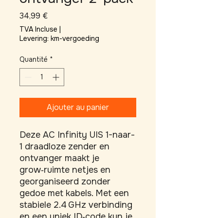
Prix
34,99 €
TVA Incluse
|
Levering: km-vergoeding
Quantité
*
Ajouter au panier
Deze AC Infinity UIS 1-naar-
1 draadloze zender en 
ontvanger maakt je 
grow‑ruimte netjes en 
georganiseerd zonder 
gedoe met kabels. Met een 
stabiele 2.4 GHz verbinding 
en een uniek ID‑code kun je 