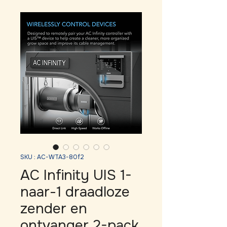
SKU : AC-WTA3-80f2
AC Infinity UIS 1-
naar-1 draadloze
zender en
ontvanger 2-pack