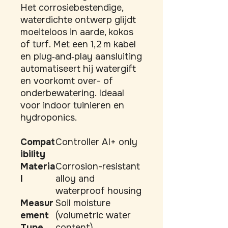
Het corrosiebestendige, 
waterdichte ontwerp glijdt 
moeiteloos in aarde, kokos 
of turf. Met een 1,2 m kabel 
en plug‑and‑play aansluiting 
automatiseert hij watergift 
en voorkomt over- of 
onderbewatering. Ideaal 
voor indoor tuinieren en 
hydroponics.
Compat
Controller AI+ only
ibility
Materia
Corrosion-resistant
l
alloy and
waterproof housing
Measur
Soil moisture
ement
(volumetric water
Type
content)