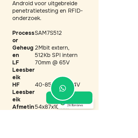
Android voor uitgebreide 
penetratietesting en RFID-
onderzoek.
Process
SAM7S512
or
Geheug
2Mbit extern,
en
512Kb SPI intern
LF
70mm @ 65V
Leesber
eik
HF
40-85mm @ 44V
Leesber
eik
5.0
26 Reviews
Afmetin
54x87x10mm
Akino Dupont
gen
(Translated by
Behuizi
ABS kunststof
Google) Top service!
Very good
ng
communication,
professional
Antenn
Interne 125KHz,