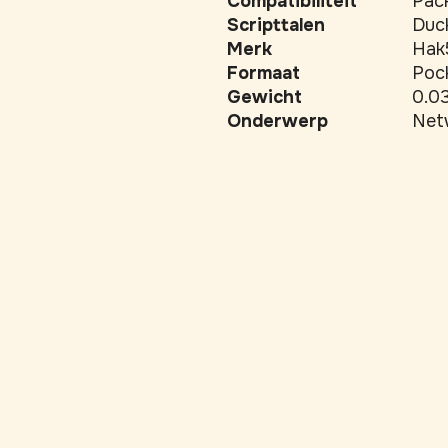
Compatibiliteit
Pack
Scripttalen
Duc
Merk
Hak
Formaat
Poc
Gewicht
0.0
Onderwerp
Net