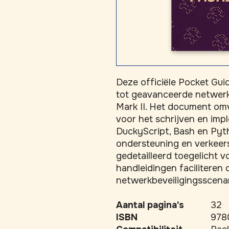
Deze officiële Pocket Gui
tot geavanceerde netwerkf
Mark II. Het document omv
voor het schrijven en imp
DuckyScript, Bash en Pyt
ondersteuning en verkeers
gedetailleerd toegelicht vo
handleidingen faciliteren d
netwerkbeveiligingsscenar
Aantal pagina's
32
ISBN
978