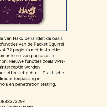
de van Hak5 behandelt de basis 
uncties van de Packet Squirrel 
at 32 pagina's met instructies 
lementeren van payloads in 
hon. Nieuwe functies zoals VPN-
interceptie worden 
or effectief gebruik. Praktische 
irecte toepassing in 
io's en penetration testing.
0998373294