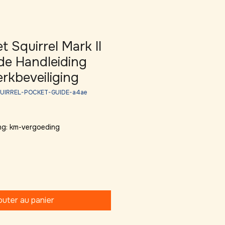
 Squirrel Mark II
de Handleiding
rkbeveiliging
QUIRREL-POCKET-GUIDE-a4ae
ng: km-vergoeding
outer au panier