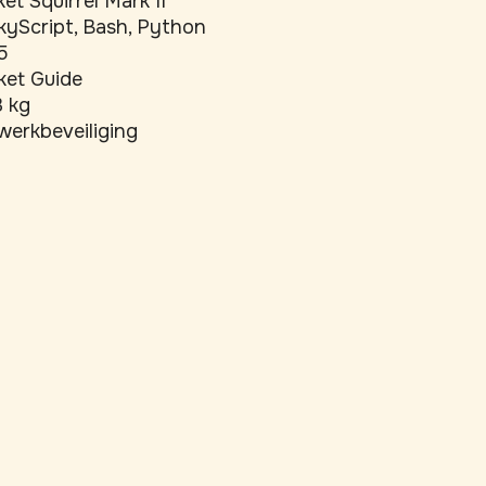
et Squirrel Mark II
kyScript, Bash, Python
5
ket Guide
3 kg
werkbeveiliging