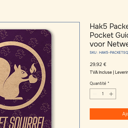
Hak5 Packet
Pocket Gui
voor Netwe
SKU : HAK5-PACKETS
Prix
29,92 €
TVA Incluse
|
Leveri
Quantité
*
Aj