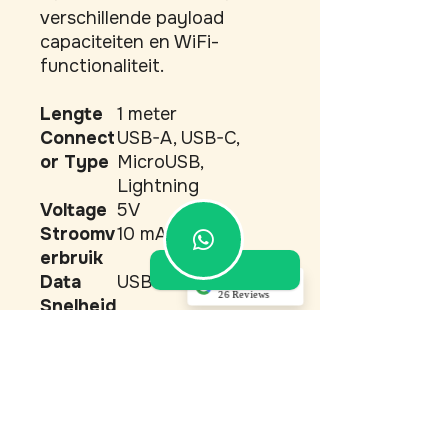
verschillende payload 
capaciteiten en WiFi-
functionaliteit.
Lengte
1 meter
Connect
USB-A, USB-C,
or Type
MicroUSB,
Lightning
Voltage
5V
Stroomv
10 mA
erbruik
Data
USB 2.0
5.0
26 Reviews
Snelheid
Akino Dupont
Draadlo
WiFi 802.11b/g/n
(Translated by
os
(2.4GHz)
Google) Top service!
Very good
Payload
DuckyScript
communication,
professional
Script
compatibel
maintenance, and
everything perfectly
Versie
Standaard, Elite
in order. Very
satisfied with the