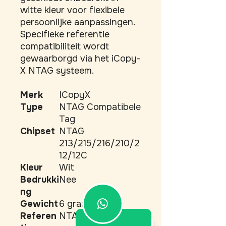
witte kleur voor flexibele 
persoonlijke aanpassingen. 
Specifieke referentie 
compatibiliteit wordt 
gewaarborgd via het iCopy-
X NTAG systeem.
Merk
ICopyX
Type
NTAG Compatibele
Tag
Chipset
NTAG
213/215/216/210/2
12/12C
Kleur
Wit
Bedrukki
Nee
ng
Gewicht
6 gram
Referen
NTAG
5.0