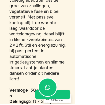
volledig spectrum dat de 
groei van zaailingen, 
vegetatieve fase en bloei 
versnelt. Met passieve 
koeling blijft de warmte 
laag, waardoor de 
wortelomgeving ideaal blijft 
in kleine kweekruimtes van 
2 × 2 ft. Stil en energiezuinig, 
hij past perfect in 
automatische 
irrigatiesystemen en slimme 
timers. Laat je planten 
dansen onder dit heldere 
licht!
Vermoge
150 W
n
5.0
26 Reviews
Dekingsg
2 ft × 2 ft (≈ 60
Akino Dupont