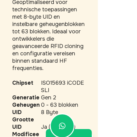
Geoptimaliseerd voor 
technische toepassingen 
met 8-byte UID en 
instelbare geheugenblokken 
tot 63 blokken. Ideaal voor 
ontwikkelers die 
geavanceerde RFID cloning 
en configuratie vereisen 
binnen standaard HF 
frequenties.
Chipset
ISO15693 iCODE
SLI
Generatie
Gen 2
Geheugen
0 - 63 blokken
UID
8 Byte
Grootte
UID
Ja (Eénmalig)
Modificee