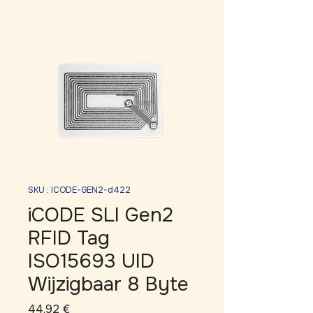
SKU : ICODE-GEN2-d422
iCODE SLI Gen2
RFID Tag
ISO15693 UID
Wijzigbaar 8 Byte
Prix
44,92 €