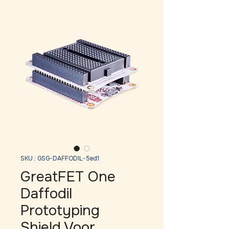
SKU : GSG-DAFFODIL-5ed1
GreatFET One
Daffodil
Prototyping
Shield Voor