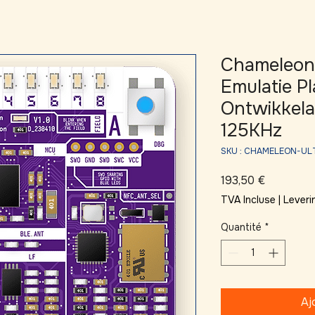
Chameleon 
Emulatie P
Ontwikkela
125KHz
SKU : CHAMELEON-UL
Prix
193,50 €
TVA Incluse
|
Leveri
Quantité
*
Aj