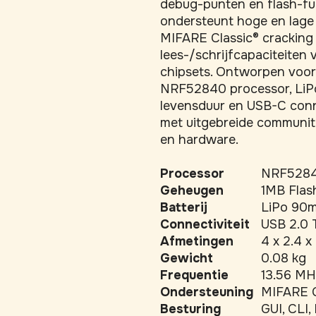
debug-punten en flash-func
ondersteunt hoge en lage f
MIFARE Classic® cracking e
lees-/schrijfcapaciteiten
chipsets. Ontworpen voor 
NRF52840 processor, LiPo
levensduur en USB-C conne
met uitgebreide communit
en hardware.
Processor
NRF5284
Geheugen
1MB Flas
Batterij
LiPo 90m
Connectiviteit
USB 2.0
Afmetingen
4 x 2.4 x
Gewicht
0.08 kg
Frequentie
13.56 MH
Ondersteuning
MIFARE C
Besturing
GUI, CLI,