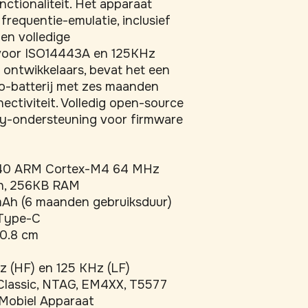
tionaliteit. Het apparaat 
requentie-emulatie, inclusief 
n volledige 
 voor ISO14443A en 125KHz 
ontwikkelaars, bevat het een 
-batterij met zes maanden 
ctiviteit. Volledig open-source 
y-ondersteuning voor firmware 
0 ARM Cortex-M4 64 MHz
h, 256KB RAM
Ah (6 maanden gebruiksduur)
 Type-C
 0.8 cm
z (HF) en 125 KHz (LF)
lassic, NTAG, EM4XX, T5577
 Mobiel Apparaat