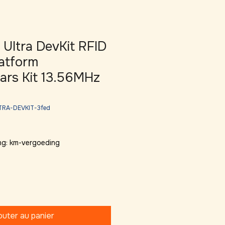
Ultra DevKit RFID
latform
ars Kit 13.56MHz
TRA-DEVKIT-3fed
ng: km-vergoeding
outer au panier