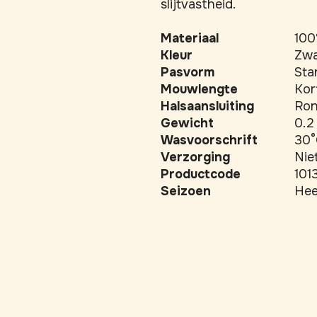
slijtvastheid.
Materiaal
100
Kleur
Zwa
Pasvorm
Sta
Mouwlengte
Kor
Halsaansluiting
Ron
Gewicht
0.2
Wasvoorschrift
30°
Verzorging
Niet
Productcode
101
Seizoen
Hee