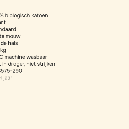
% biologisch katoen
rt
ndaard
te mouw
de hals
 kg
C machine wasbaar
 in droger, niet strijken
3575-290
l jaar