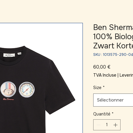
Ben Sherma
100% Biolo
Zwart Kor
SKU : 1013575-290-0
Prix
60,00 €
TVA Incluse
|
Leveri
Size
*
Sélectionner
Quantité
*