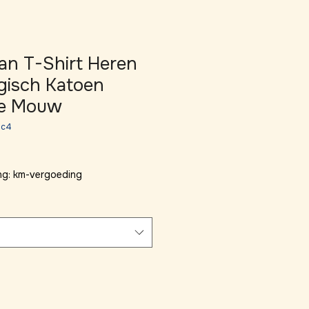
n T-Shirt Heren
gisch Katoen
te Mouw
dc4
ng: km-vergoeding