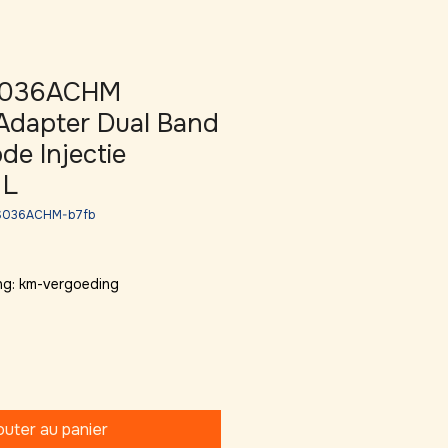
S036ACHM
Adapter Dual Band
de Injectie
 L
US036ACHM-b7fb
ng: km-vergoeding
outer au panier