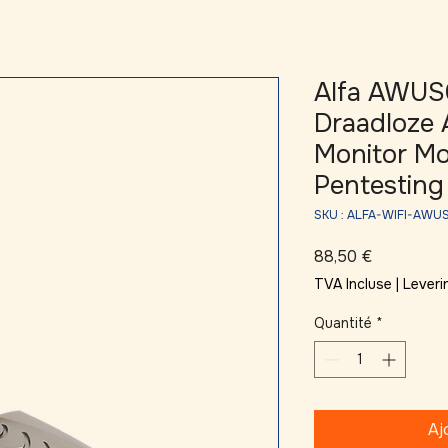
Alfa AWU
Draadloze 
Monitor Mo
Pentesting
SKU : ALFA-WIFI-AW
Prix
88,50 €
TVA Incluse
|
Leveri
Quantité
*
Aj