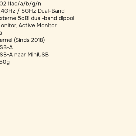
02.11ac/a/b/g/n
.4GHz / 5GHz Dual-Band
xterne 5dBi dual-band dipool
onitor, Active Monitor
a
ernel (Sinds 2018)
SB-A
SB-A naar MiniUSB
50g