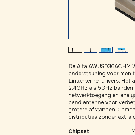
De Alfa AWUS036ACHM WiFi
ondersteuning voor monito
Linux-kernel drivers. Het
2.4GHz als 5GHz banden v
netwerktoegang en analyse
band antenne voor verbet
grotere afstanden. Compat
distributies zonder extra d
Chipset
M