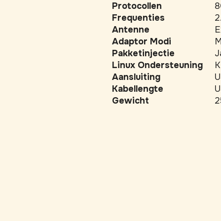
Protocollen
8
Frequenties
2
Antenne
E
Adaptor Modi
M
Pakketinjectie
J
Linux Ondersteuning
K
Aansluiting
U
Kabellengte
U
Gewicht
2