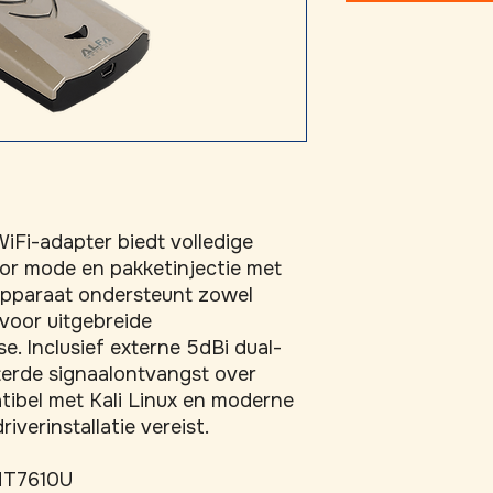
-adapter biedt volledige 
r mode en pakketinjectie met 
 apparaat ondersteunt zowel 
oor uitgebreide 
. Inclusief externe 5dBi dual-
erde signaalontvangst over 
ibel met Kali Linux en moderne 
riverinstallatie vereist.
T7610U