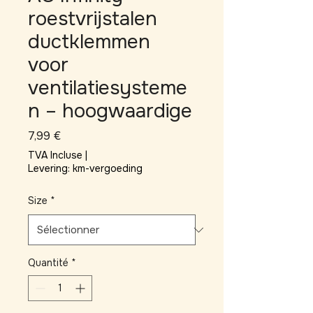
roestvrijstalen
ductklemmen
voor
ventilatiesysteme
n – hoogwaardige
Prix
7,99 €
TVA Incluse
|
Levering: km-vergoeding
Size
*
Quantité
*