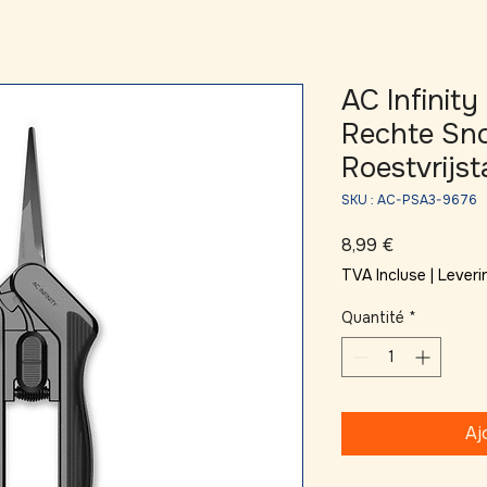
AC Infinity
Rechte Sno
Roestvrijst
SKU : AC-PSA3-9676
Prix
8,99 €
TVA Incluse
|
Leveri
Quantité
*
Aj