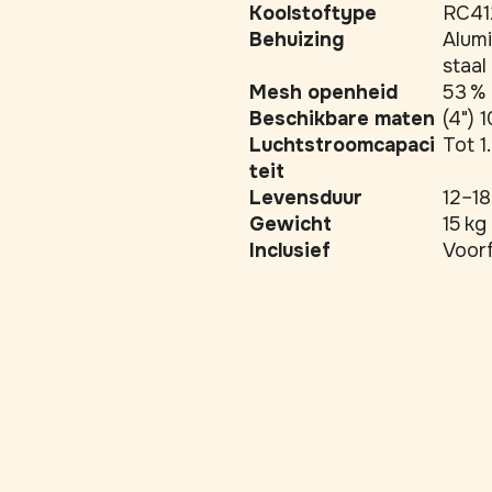
Koolstoftype
RC412
Behuizing
Alumi
staal
Mesh openheid
53 %
Beschikbare maten
(4") 
Luchtstroomcapaci
Tot 1
teit
Levensduur
12–18
Gewicht
15 kg 
Inclusief
Voorf