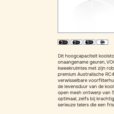
Dit hoogcapaciteit koolstof
onaangename geuren, VOC’s
kweekruimtes met zijn rob
premium Australische RC41
verwisselbare voorfilterhu
de levensduur van de kools
open mesh ontwerp van 53 
optimaal, zelfs bij krachti
serieuze telers die een fri