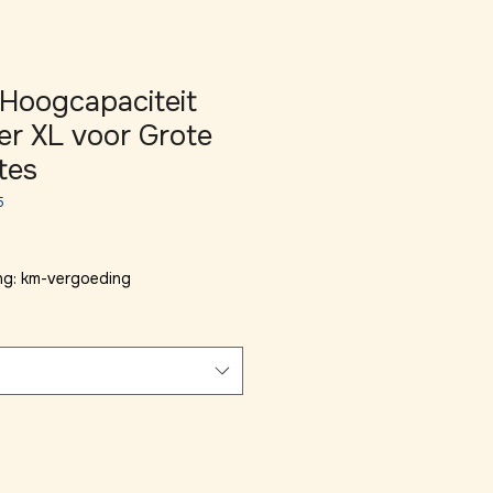
 Hoogcapaciteit
ter XL voor Grote
tes
5
ng: km-vergoeding