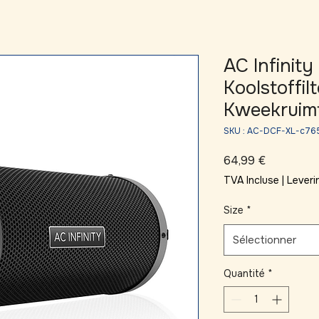
AC Infinity
Koolstoffil
Kweekruim
SKU : AC-DCF-XL-c76
Prix
64,99 €
TVA Incluse
|
Leveri
Size
*
Sélectionner
Quantité
*